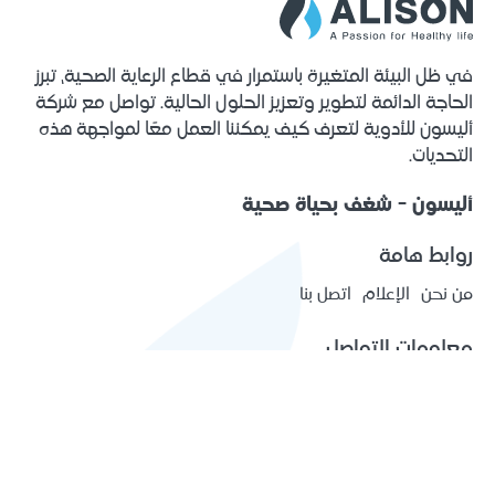
في ظل البيئة المتغيرة باستمرار في قطاع الرعاية الصحية، تبرز
الحاجة الدائمة لتطوير وتعزيز الحلول الحالية. تواصل مع شركة
أليسون للأدوية لتعرف كيف يمكننا العمل معًا لمواجهة هذه
التحديات.
أليسون - شغف بحياة صحية
روابط هامة
من نحن
الإعلام
اتصل بنا
معلومات التواصل
مدينة اريحا الصناعية الزراعية شارع اليابان صندوق بريد 1266 اريحا
فلسطين
(+970) 2 2313575
[email protected]