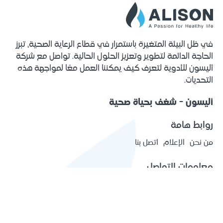
في ظل البيئة المتغيرة باستمرار في قطاع الرعاية الصحية، تبرز
الحاجة الدائمة لتطوير وتعزيز الحلول الحالية. تواصل مع شركة
أليسون للأدوية لتعرف كيف يمكننا العمل معًا لمواجهة هذه
التحديات.
أليسون - شغف بحياة صحية
روابط هامة
من نحن
الإعلام
اتصل بنا
معلومات التواصل
مدينة اريحا الصناعية الزراعية شارع اليابان صندوق بريد 1266 اريحا
فلسطين
(+970) 2 2313575
[email protected]